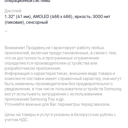
операционной системы
Дисплей
1.32" (41 мм), AMOLED (466 x 466), яркость: 3000 нит
(пиковая), сенсорный
Датчики
Акселерометр, гироскоп, магнитометр, оптический датчик
для измерения пульса, барометр, датчик температуры,
Внимание! Продавец не гарантирует работу любых
датчик освещенности
приложений, включая предустановленные, в связи с тем,
что их доступность и программные ограничения
Особенности
определяются производителем устройства или
Корпус часов: нержавеющая сталь, задняя панель: пластик,
разработчиком приложения.
ремешок из композитной кожи
Информация о характеристиках, внешнем виде товара и
комплекте поставки имеет справочный характер, они могут
Дополнительно
быть изменены производителем без предварительного
Bluetooth 5.2, NFC; геолокация по GNSS (GPS (L1 + L5)/
уведомления, в том числе пользователи устройств Samsung
ГЛОНАСС/BeiDou (B1I + B1C + B2a)/GALILEO (E1 +
могут испытывать затруднения с использованием
E5a)/QZSS (L1 + L5)/NavIC)); защита от воды IP69, 5ATM;
приложения Samsung Pay и др.
Уточняйте важные для Вас параметры перед заказом.
рабочая температура: -20 - +45°C
Цены на товары и услуги указаны в белорусских рублях с
учетом НДС.
Аккумулятор