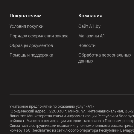
Время работы
Покупателям
Компания
Другие характеристики
Условия покупки
Сайт A1.by
Гарантия
Порядок оформления заказа
Магазины А1
Импортер
Образцы документов
Новости
Помощь и поддержка
Обработка персональных
данных
Производитель
Комплект поставки
Страна производитель
Унитарное предприятие по оказанию услуг «А1»
Юридический адрес: :
220030
г. Минск
,
ул. Интернациональная, 36-2
Лицензия Министерства связи и информатизации Республики Белар
района г. Минска о регистрации интернет-магазина в Торговом реес
Связаться с сотрудниками компании, уполномоченными рассматриват
номеру
150
(бесплатно из сети любого оператора Республики Белару