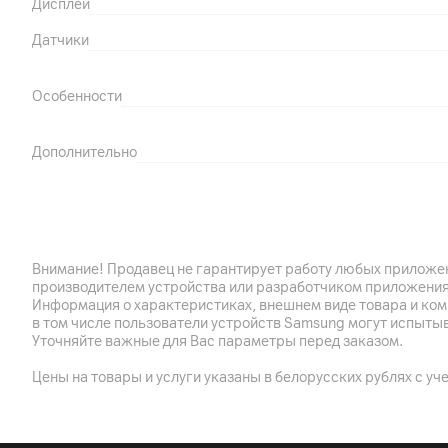
Дисплей
Датчики
Особенности
Дополнительно
Корпус
Внимание! Продавец не гарантирует работу любых приложен
Цвет ремешка
производителем устройства или разработчиком приложения
Информация о характеристиках, внешнем виде товара и ком
Габариты
в том числе пользователи устройств Samsung могут испыты
Уточняйте важные для Вас параметры перед заказом.
Цены на товары и услуги указаны в белорусских рублях с уч
Аккумулятор
Батарея