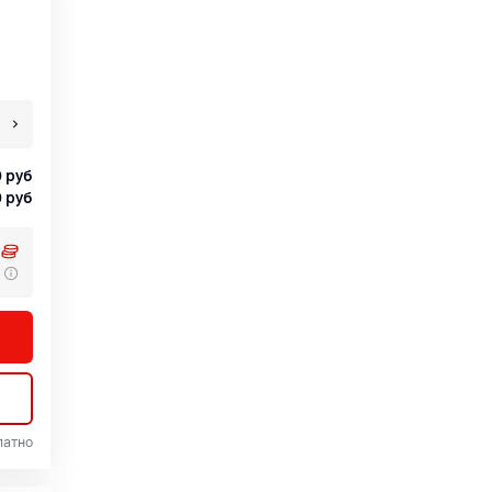
0
руб
0
руб
латно