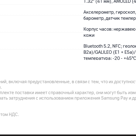
1.32" (41 мм), AMOLED (4
Акселерометр, гироскоп,
барометр, датчик темпе
Корпус часов: нержавеющ
кожи
Bluetooth 5.2, NFC; геол
B2a)/GALILEO (E1 + E5a)/
температура: -20 - +45°
ий, включая предустановленные, в связи с тем, что их доступн
Белый
.
плекте поставки имеет справочный характер, они могут быть из
Размер корпуса: 41.3 x 4
вать затруднения с использованием приложения Samsung Pay и д
120-180 мм; вес: 37.5 г 
етом НДС.
Li-pol 540 мАч