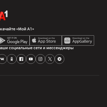
качайте «Мой А1»
мпания", 223017, Минская обл., Минский р-н, Новодворский
 район аг. Гатово, Унитарное предприятие по оказанию услуг
 Беларусь, г.Минск, ул. Интернациональная, 36-2
аши социальные сети и мессенджеры
Китайская Народная Республика, Administration Building №2,
 Lake Zone, Dongguan, Guandong, 523808
во, комплектная документация