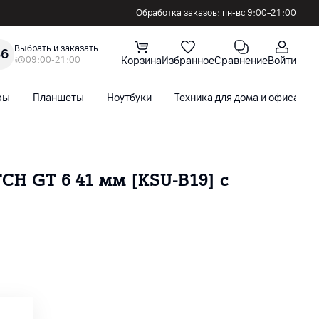
Обработка заказов: пн-вс 9:00–21:00
Выбрать и заказать
36
09:00-21:00
Корзина
Избранное
Сравнение
Войти
ры
Планшеты
Ноутбуки
Техника для дома и офиса
H GT 6 41 мм [KSU-B19] с