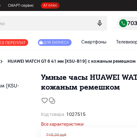
е
СМАРТ-сервис
А1 плюс
70
Смартфоны
Телевизо
ЕЗ ПЕРЕПЛАТ
ДЛЯ БИЗНЕСА
HUAWEI WATCH GT 6 41 мм [KSU-B19] с кожаным ремешком
Умные часы HUAWEI WATC
кожаным ремешком
Код товара
1027515
Все характеристики
749,00
руб