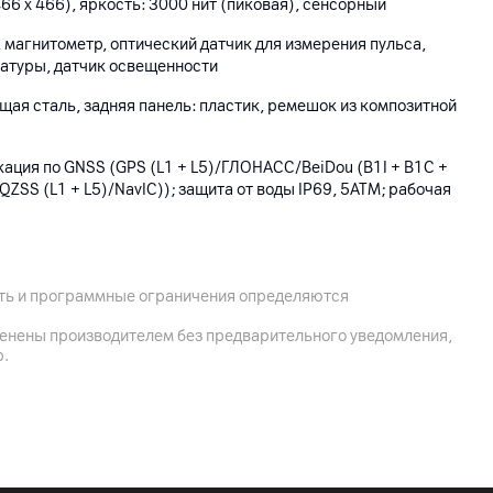
66 x 466), яркость: 3000 нит (пиковая), сенсорный
 магнитометр, оптический датчик для измерения пульса,
ратуры, датчик освещенности
ая сталь, задняя панель: пластик, ремешок из композитной
окация по GNSS (GPS (L1 + L5)/ГЛОНАСС/BeiDou (B1I + B1C +
QZSS (L1 + L5)/NavIC)); защита от воды IP69, 5ATM; рабочая
C
ость и программные ограничения определяются
менены производителем без предварительного уведомления,
1.3 x 9.99 мм; ширина ремешка: 18 мм, обхват запястья:
р.
(без ремешка)