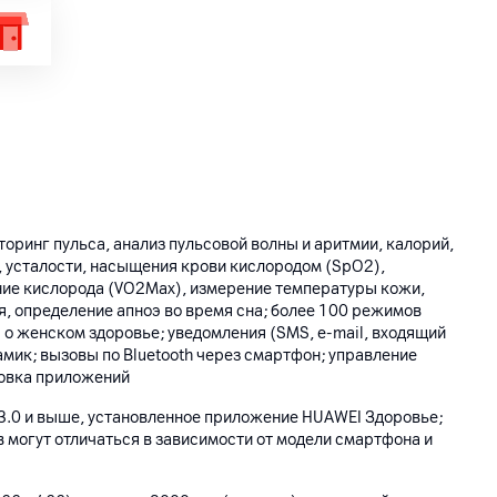
оринг пульса, анализ пульсовой волны и аритмии, калорий,
, усталости, насыщения крови кислородом (SpO2),
ие кислорода (VO2Max), измерение температуры кожи,
, определение апноэ во время сна; более 100 режимов
о женском здоровье; уведомления (SMS, e-mail, входящий
амик; вызовы по Bluetooth через смартфон; управление
новка приложений
13.0 и выше, установленное приложение HUAWEI Здоровье;
 могут отличаться в зависимости от модели смартфона и