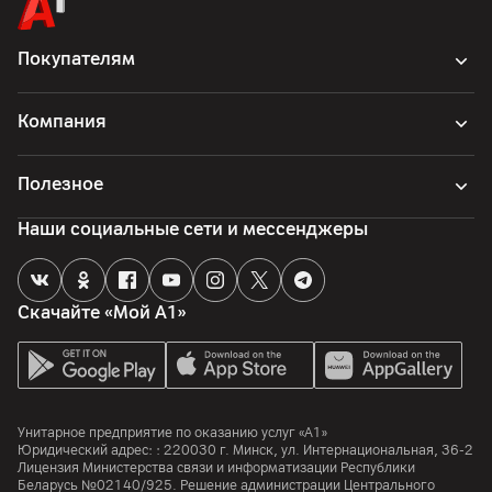
Другие характеристики
Покупателям
Гарантия
12
мес.
Компания
Импортер
ООО «ЭлкоТелеком», Логойский тракт 22а, к.2, 220090,
Полезное
Минск, Беларусь
Наши социальные сети и мессенджеры
Производитель
Xiaomi Communication Co., Ltd.; The Raibow City of Chine
Resources, NO.68, Qinghe Middle Street, Haidian District,
Beijing, Китай
Скачайте «Мой А1»
Комплект поставки
часы, комплектная документация, кабель
Страна производитель
Китай
Унитарное предприятие по оказанию услуг «А1»
Юридический адрес: :
220030
г. Минск
,
ул. Интернациональная, 36-2
Лицензия Министерства связи и информатизации Республики
Беларусь №02140/925. Решение администрации Центрального