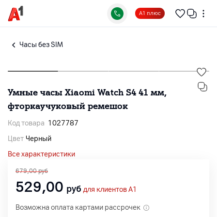
А1 плюс
Часы без SIM
Умные часы Xiaomi Watch S4 41 мм,
фторкаучуковый ремешок
Код товара
1027787
Цвет
Черный
Все характеристики
679,00
руб
529,00
руб
для клиентов A1
Возможна оплата картами рассрочек