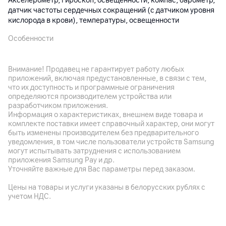
Акселерометр, гироскоп, освещенности, компас, барометр,
датчик частоты сердечных сокращений (с датчиком уровня
кислорода в крови), температуры, освещенности
Особенности
Корпус: рамка из нержавеющей стали; материал ремешка:
фторкаучук; микрофон, динамик
Внимание! Продавец не гарантирует работу любых
Дополнительно
приложений, включая предустановленные, в связи с тем,
Bluetooth 5.4, NFC; 2-частотная глобальная навигационная
что их доступность и программные ограничения
определяются производителем устройства или
спутниковая система L1+L5 (GNSS: GPS, Galileo, ГЛОНАСС,
разработчиком приложения.
BeiDou, QZSS); защита от воды (5ATM)
Информация о характеристиках, внешнем виде товара и
комплекте поставки имеет справочный характер, они могут
быть изменены производителем без предварительного
Аккумулятор
уведомления, в том числе пользователи устройств Samsung
могут испытывать затруднения с использованием
Батарея
приложения Samsung Pay и др.
Li-pol 320 мАч
Уточняйте важные для Вас параметры перед заказом.
Время работы
Цены на товары и услуги указаны в белорусских рублях с
до 8 дней
учетом НДС.
Корпус