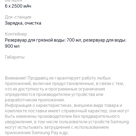
Батарея
6 х 2500 мАч
Док-станция
Зарядка, очистка
Контейнер
Резервуар для грязной воды: 700 мл, резервуар для воды:
900 мл
Габариты
4.8 кг (вес самого пылесоса)
Особенности
Внимание! Продавец не гарантирует работу любых
Время работы от аккумулятора до 22 минут (сухая и
приложений, включая предустановленные, в связи с тем,
влажная уборка); интеллектуальная регулировка мощности;
что их доступность и программные ограничения
цветной LED-дисплей; самоочистка роликовой щетки
определяются производителем устройства или
разработчиком приложения.
Информация о характеристиках, внешнем виде товара и
Другие характеристики
комплекте поставки имеет справочный характер, они могут
быть изменены производителем без предварительного
Гарантия
уведомления, в том числе пользователи устройств Samsung
12
мес.
могут испытывать затруднения с использованием
приложения Samsung Pay и др.