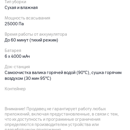
Тип уборки
Сухая и влажная
Мощность всасывания
25000 Па
Время работы от аккумулятора
До 60 минут (тихий режим)
Батарея
6 х 4000 мАч
Док-станция
Самоочистка валика горячей водой (90°C), сушка горячим
воздухом (30 мин 95°C)
Контейнер
Резервуар для грязной воды: 500 мл, резервуар для воды:
1000 мл
Внимание! Продавец не гарантирует работу любых
Габариты
приложений, включая предустановленные, в связи с тем,
4.7 кг (вес самого пылесоса)
что их доступность и программные ограничения
определяются производителем устройства или
Особенности
разработчиком приложения.