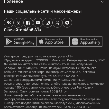
Полезное
Комплект поставки
пылесос, щетка, комплектная документация, док-станция
Наши социальные сети и мессенджеры
Страна производитель
Китай
Скачайте «Мой А1»
Унитарное предприятие по оказанию услуг «А1»
Юридический адрес: :
220030
г. Минск
,
ул. Интернациональная, 36-2
Лицензия Министерства связи и информатизации Республики
Беларусь №02140/925. Решение администрации Центрального
района г. Минска о регистрации интернет-магазина в Торговом
реестре Республики Беларусь №168 от 27.02.2014.
Связаться с сотрудниками компании, уполномоченными
рассматривать вопросы покупателей о нарушении их прав, можно по
номеру
150
(бесплатно из сети любого оператора Республики
Беларусь). Электронная почта:
150@A1.by.
Номер телефона работников местных исполнительных и
распорядительных органов по месту государственной регистрации
Унитарного предприятия по оказанию услуг «А1», уполномоченных
рассматривать обращения покупателей:
+375 17 374 01 46.