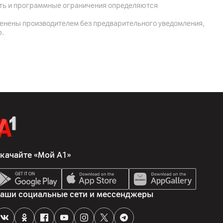
 223053 Беларусь, Минский р-н, Боровлянский с/с, 103/3-
ость и программные ограничения определяются
оздово, пом. 51
менены производителем без предварительного уведомления,
nology (Suzhou) Co., Ltd.12th Floor, Building 2, Wisdom Valley
р.
are Industrial Park, No. 1463, Wuzhong Avenue, Yuexi Street,
йство, щетка - 2 шт., крепеж, комплектная документация,
кумуляторная батарея, насадка - 2 шт., комплектные
качайте «Мой А1»
аши социальные сети и мессенджеры