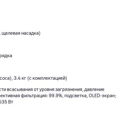
, щелевая насадка)
арядка
соса), 3.4 кг (с комплектацией)
ти всасывания от уровня загрязнения, давление
ективная фильтрация: 99.9%, подсветка, OLED-экран;
535 Вт