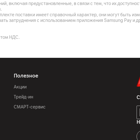
ООО "АйТи Дистрибуция",
ий, включая предустановленные, в связи с тем, что их доступн
7, пом. 7-50, район д. Др
.
плекте поставки имеет справочный характер, они могут быть из
XingKuang Innovation Tech
вать затруднения с использованием приложения Samsung Pay и д
Park, Suzhou (Taihu) Softw
Suzhou, Jiangsu Province
етом НДС.
пылесос, зарядное устро
адаптер, удлинитель, ак
аксессуары
Китай
Полезное
Акции
Трейд-ин
С
СМАРТ-сервис
Н