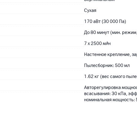
Сухая
170 аВт (30 000 Па)
До 80 минут (мин. режим
7 х 2500 мАч
Настенное крепление, з
Пылесборник: 500 мл
1.62 кг (вес самого пыле
Авторегулировка мощнос
всасывания: 30 кПа, эфф
номинальная мощность: 
12
мес.