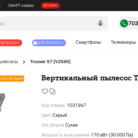
е
СМАРТ-сервис
А1 плюс
70
Смартфоны
Телевизоры
 ПЕРЕПЛАТ
ДЛЯ БИЗНЕСА
пылесосы
Trouver S7 [V2595]
Вертикальный пылесос Tr
иска 60 дней
Код товара
1031947
Цвет
Серый
Тип уборки
Сухая
Мощность всасывания
170 аВт (30 000 Па)