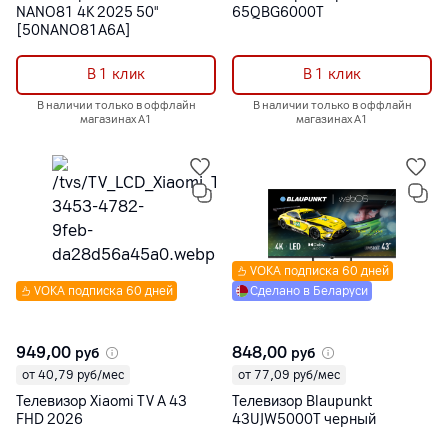
NANO81 4K 2025 50"
65QBG6000T
[50NANO81A6A]
В 1 клик
В 1 клик
В наличии только в оффлайн
В наличии только в оффлайн
магазинах А1
магазинах А1
VOKA подписка 60 дней
VOKA подписка 60 дней
Сделано в Беларуси
949,00
848,00
руб
руб
от 40,79 руб/мес
от 77,09 руб/мес
Телевизор Xiaomi TV A 43
Телевизор Blaupunkt
FHD 2026
43UJW5000T черный