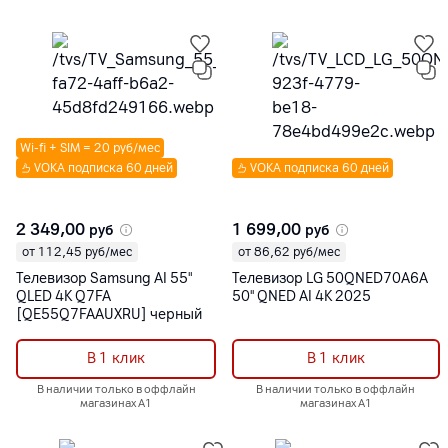
Wi-fi + SIM = 20 руб/мес
VOKA подписка 60 дней
VOKA подписка 60 дней
2 349,00
1 699,00
руб
руб
от 112,45 руб/мес
от 86,62 руб/мес
Телевизор Samsung AI 55"
Телевизор LG 50QNED70A6A
QLED 4K Q7FA
50'' QNED AI 4K 2025
[QE55Q7FAAUXRU] черный
В 1 клик
В 1 клик
В наличии только в оффлайн
В наличии только в оффлайн
магазинах А1
магазинах А1