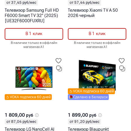
от 37,45 руб/мес
от 57,44 руб/мес
Телевизор Samsung Full HD
Телевизор Xiaomi TV A 50
F6000 Smart TV 32" (2025)
2026 черный
[UE32F6000FUXRU]
В 1 клик
В 1 клик
В наличии только в оффлайн
В наличии только в оффлайн
магазинах А1
магазинах А1
VOKA подписка 60 дней
VOKA подписка 60 дней
Сделано в Беларуси
1 809,00
1 899,00
руб
руб
от 87,04 руб/мес
от 91,20 руб/мес
Телевизор LG NanoCell AI
Телевизор Blaupunkt