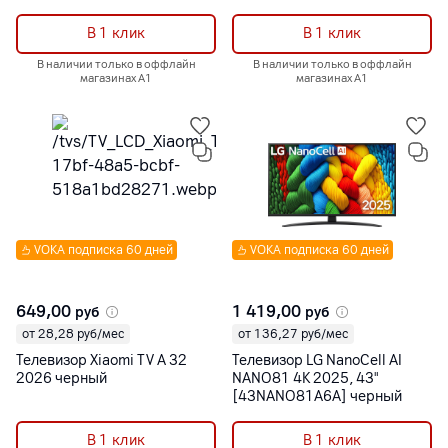
В 1 клик
В 1 клик
В наличии только в оффлайн
В наличии только в оффлайн
магазинах А1
магазинах А1
VOKA подписка 60 дней
VOKA подписка 60 дней
649,00
1 419,00
руб
руб
от 28,28 руб/мес
от 136,27 руб/мес
Телевизор Xiaomi TV A 32
Телевизор LG NanoCell AI
2026 черный
NANO81 4K 2025, 43"
[43NANO81A6A] черный
В 1 клик
В 1 клик