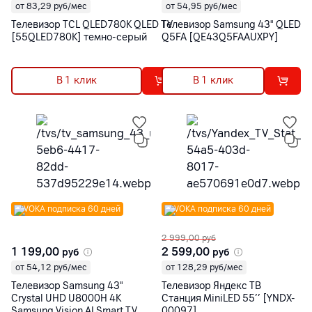
от 83,29 руб/мес
от 54,95 руб/мес
Телевизор TCL QLED780K QLED TV
Телевизор Samsung 43" QLED
[55QLED780K] темно-серый
Q5FA [QE43Q5FAAUXPY]
В 1 клик
В 1 клик
VOKA подписка 60 дней
VOKA подписка 60 дней
2 999,00
руб
1 199,00
2 599,00
руб
руб
от 54,12 руб/мес
от 128,29 руб/мес
Телевизор Samsung 43"
Телевизор Яндекс ТВ
Crystal UHD U8000H 4K
Станция MiniLED 55’’ [YNDX-
Samsung Vision AI Smart TV
00097]