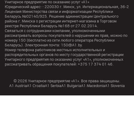
Унитарное предприятие по оказанию услуг «А1»
Юридический адрес: :
220030
г. Минск
,
ул. Интернациональная, 36-2
Лицензия Министерства связи и информатизации Республики
Беларусь №02140/925. Решение администрации Центрального
района г. Минска о регистрации интернет-магазина в Торговом
реестре Республики Беларусь №168 от 27.02.2014.
Связаться с сотрудниками компании, уполномоченными
рассматривать вопросы покупателей о нарушении их прав, можно по
номеру
150
(бесплатно из сети любого оператора Республики
Беларусь). Электронная почта:
150@A1.by.
Номер телефона работников местных исполнительных и
распорядительных органов по месту государственной регистрации
Унитарного предприятия по оказанию услуг «А1», уполномоченных
рассматривать обращения покупателей:
+375 17 374 01 46.
© 2026 Унитарное предприятие «А1». Все права защищены.
A1 Austria
A1 Croatia
А1 Serbia
A1 Bulgaria
A1 Macedonia
A1 Slovenia