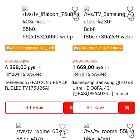
VOKA подписка 60 дней
VOKA подписка 60 дней
4 599,00
руб
2 099,00
руб
4 399,00
1 669,00
руб
руб
от 204,12 руб/мес
от 79,12 руб/мес
Телевизор iFFALCON U85A 4K 144
Телевизор Samsung QLED 4K
Гц QLED TV [75U85A]
Ultra HD Q8FA, 43"
[QE43Q8FAAUXRU] серый
В 1 клик
В 1 клик