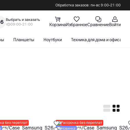
Обработка заказов: пн-вс 9:00–21:00
Выбрать и заказать
36
09:00-21:00
Корзина
Избранное
Сравнение
Войти
ры
Планшеты
Ноутбуки
Техника для дома и офиса
ка без переплат
Рассрочка без переплат
а
Новинка