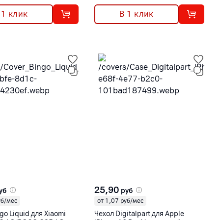
 1 клик
В 1 клик
25,90
уб
руб
уб/мес
от 1,07 руб/мес
go Liquid для Xiaomi
Чехол Digitalpart для Apple