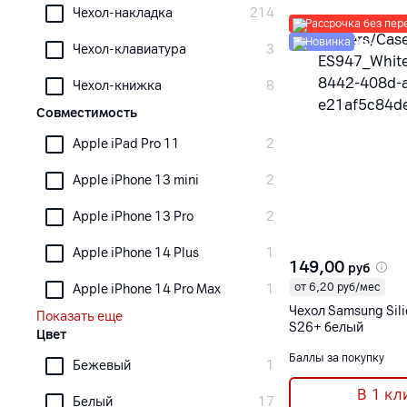
Чехол-накладка
214
Рассрочка без пер
Новинка
Чехол-клавиатура
3
Чехол-книжка
8
Совместимость
Apple iPad Pro 11
2
Apple iPhone 13 mini
2
Apple iPhone 13 Pro
2
Apple iPhone 14 Plus
1
149,00
руб
от 6,20 руб/мес
Apple iPhone 14 Pro Max
1
Чехол Samsung Sil
Показать еще
S26+ белый
Цвет
Баллы за покупку
Бежевый
1
В 1 кл
Белый
17