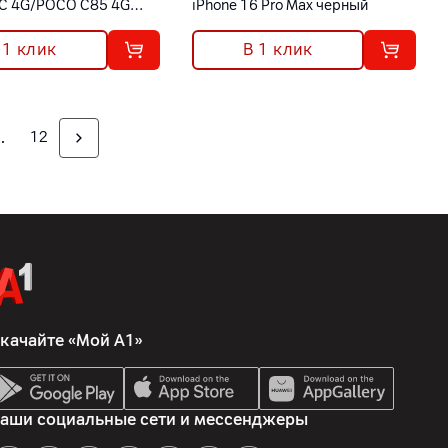
C 4G/POCO C85 4G
iPhone 16 Pro Max черный
 1 клик
В 1 клик
12
качайте «Мой А1»
аши социальные сети и мессенджеры