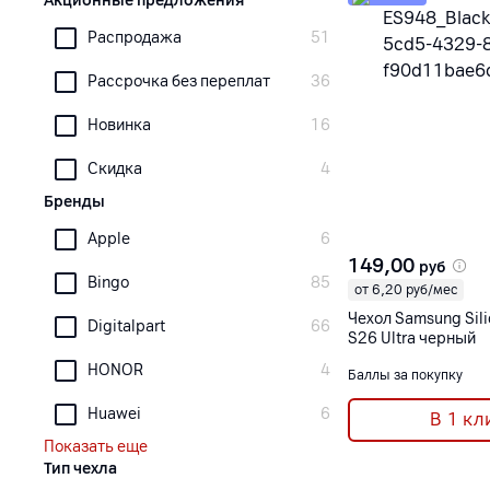
Акционные предложения
Распродажа
51
Рассрочка без переплат
36
Новинка
16
Скидка
4
Бренды
Apple
6
149,00
руб
Bingo
85
от 6,20 руб/мес
Чехол Samsung Sil
Digitalpart
66
S26 Ultra черный
HONOR
4
Баллы за покупку
Huawei
6
В 1 кл
Показать еще
Тип чехла