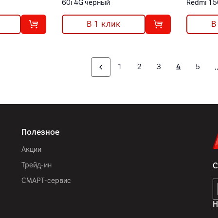
60i 4G черный
Redmi 15
черный
В 1 клик
В
1
2
3
4
5
Полезное
Акции
Трейд-ин
С
СМАРТ-сервис
Н