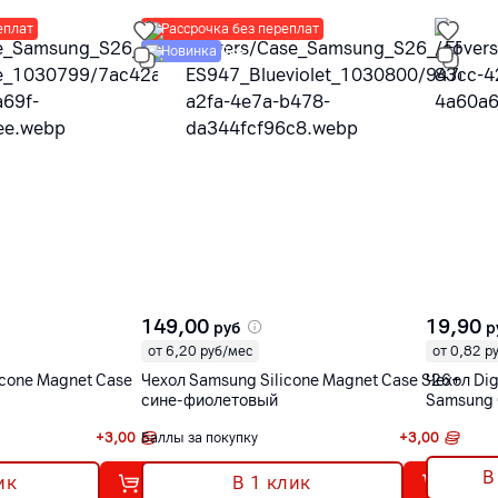
еплат
Рассрочка без переплат
Новинка
149,00
19,90
руб
р
от 6,20 руб/мес
от 0,82 р
icone Magnet Case
Чехол Samsung Silicone Magnet Case S26+
Чехол Dig
сине-фиолетовый
Samsung 
+
3,00
Баллы за покупку
+
3,00
В
ик
В 1 клик