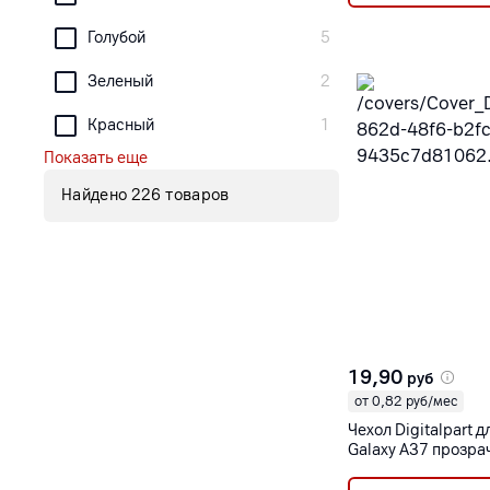
Голубой
5
Зеленый
2
Красный
1
Показать еще
Найдено 226 товаров
19,90
руб
от 0,82 руб/мес
Чехол Digitalpart 
Galaxy A37 прозр