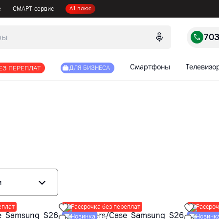
е
СМАРТ-сервис
А1 плюс
70
Смартфоны
Телевизо
ЕЗ ПЕРЕПЛАТ
ДЛЯ БИЗНЕСА
и
еплат
Рассрочка без переплат
Рассроч
Новинка
Новинк