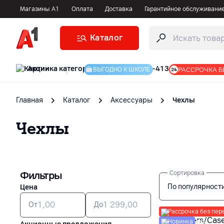
Магазины А1
Оплата
Доставка
Гарантийное обслуживани
Каталог
Акции
|
РАССРОЧКА Б
ВЫГОДНО К ШКОЛЕ
Главная
Каталог
Аксессуары
Чехлы
Чехлы
Фильтры
Сортировка
По популярност
Цена
От
До
Рассрочка без пер
Новинка