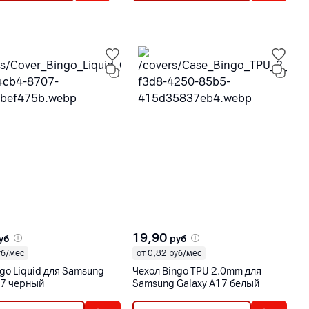
19,90
уб
руб
уб/мес
от 0,82 руб/мес
go Liquid для Samsung
Чехол Bingo TPU 2.0mm для
17 черный
Samsung Galaxy A17 белый