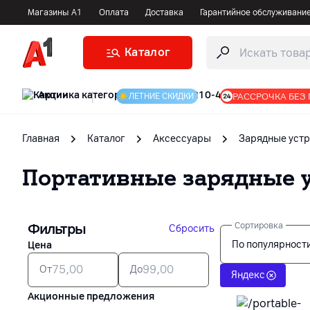
Магазины А1
Оплата
Доставка
Гарантийное обслуживани
Каталог
Акции
|
РАССРОЧКА БЕЗ
ЛЕТНИЕ СКИДКИ
Главная
Каталог
Аксессуары
Зарядные устр
Портативные зарядные 
Фильтры
Сортировка
Сбросить
По популярност
Цена
От
До
Яндекс
Акционные предложения