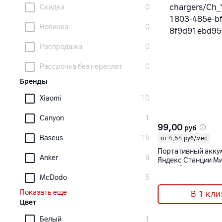
Скидка
0
Новинка
0
Распродажа
0
Рассрочка без переплат
0
Бренды
Xiaomi
10
Canyon
1
99,00
руб
Baseus
15
от 4,54 руб/мес
Портативный акку
Anker
9
Яндекс Станции Ми
00650]
McDodo
5
Показать еще
В 1 кли
Цвет
Белый
1