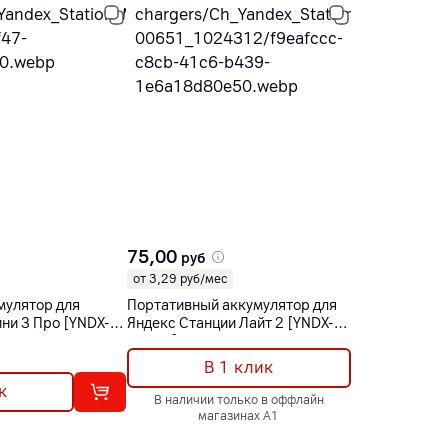
75,00
руб
от 3,29 руб/мес
мулятор для
Портативный аккумулятор для
ни 3 Про [YNDX-
Яндекс Станции Лайт 2 [YNDX-
00651]
В 1 клик
к
В наличии только в оффлайн
магазинах А1