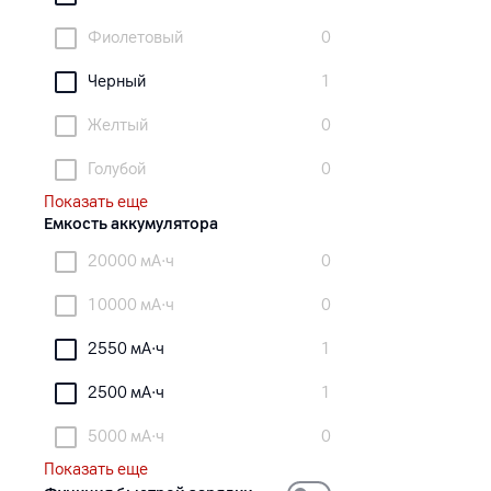
Фиолетовый
0
Черный
1
Желтый
0
Голубой
0
Показать еще
Емкость аккумулятора
20000 мА·ч
0
10000 мА·ч
0
2550 мА·ч
1
2500 мА·ч
1
5000 мА·ч
0
Показать еще