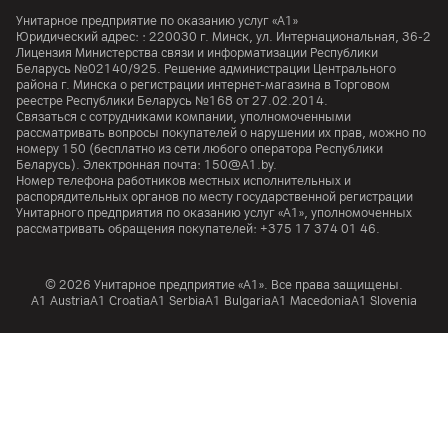
Унитарное предприятие по оказанию услуг «А1»
Юридический адрес: :
220030
г. Минск
,
ул. Интернациональная, 36-2
Лицензия Министерства связи и информатизации Республики
Беларусь №02140/925. Решение администрации Центрального
района г. Минска о регистрации интернет-магазина в Торговом
реестре Республики Беларусь №168 от 27.02.2014.
Связаться с сотрудниками компании, уполномоченными
рассматривать вопросы покупателей о нарушении их прав, можно по
номеру
150
(бесплатно из сети любого оператора Республики
Беларусь). Электронная почта:
150@A1.by.
Номер телефона работников местных исполнительных и
распорядительных органов по месту государственной регистрации
Унитарного предприятия по оказанию услуг «А1», уполномоченных
рассматривать обращения покупателей:
+375 17 374 01 46.
© 2026 Унитарное предприятие «А1». Все права защищены.
A1 Austria
A1 Croatia
А1 Serbia
A1 Bulgaria
A1 Macedonia
A1 Slovenia