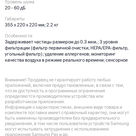
Уровень шума
20 - 60 дБ
Габариты
355 x 220 x 220 мм; 2.2 кг
Особенности
Задерживает частицы размером до 0.3 мкм.; 3 уровня
фильтрации (фильтр первичной очистки, HEPA/EPA-фильтр,
угольный фильтр); удаление аллергенов; мониторинг
качества воздуха в режиме реального времени; сенсорное
управление; таймер; ночной режим; Wi-Fi; удаленное
управление через приложение Xiaomi Mi Home;
сертификация TÜV Rheinland Allergy Care
Внимание! Продавец не гарантирует работу любых
приложений, включая предустановленные, в связи с тем,
что их доступность и программные ограничения
Другие характеристики
определяются производителем устройства или
разработчиком приложения.
Гарантия
Информация о характеристиках, внешнем виде товара и
12
мес.
комплекте поставки имеет справочный характер, они могут
быть изменены производителем без предварительного
Импортер
уведомления, в том числе пользователи устройств Samsung
могут испытывать затруднения с использованием
ООО «ЭлкоТелеком», Логойский тракт 22а, к.2, 220090,
приложения Samsung Pay и др.
Минск, Беларусь