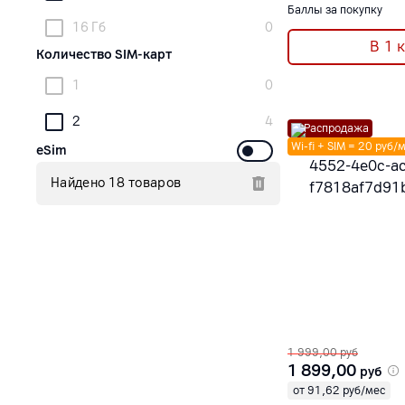
Баллы за покупку
16 Гб
0
В 1 
Количество SIM-карт
1
0
2
4
Распродажа
Wi-fi + SIM = 20 руб/
eSim
Найдено 18 товаров
1 999,00
руб
1 899,00
руб
от 91,62 руб/мес