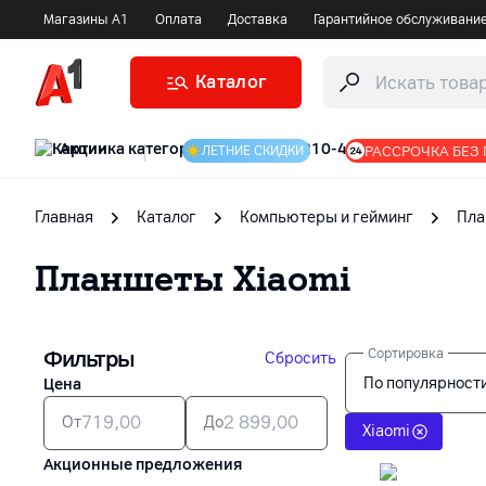
Магазины А1
Оплата
Доставка
Гарантийное обслуживани
Каталог
Акции
|
РАССРОЧКА БЕЗ
ЛЕТНИЕ СКИДКИ
Главная
Каталог
Компьютеры и гейминг
Пла
Планшеты
Xiaomi
Фильтры
Сортировка
Сбросить
По популярност
Цена
От
До
Xiaomi
Акционные предложения