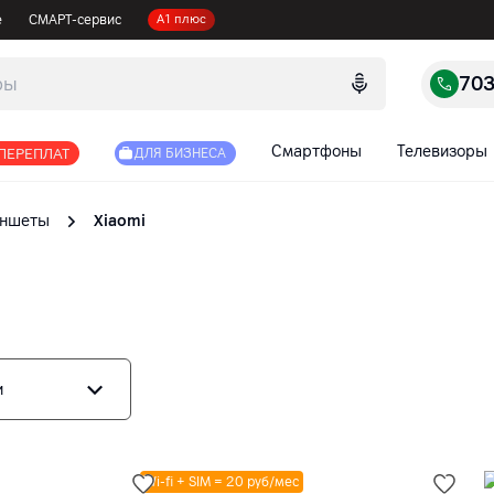
е
СМАРТ-сервис
А1 плюс
70
Смартфоны
Телевизоры
 ПЕРЕПЛАТ
ДЛЯ БИЗНЕСА
ншеты
Xiaomi
и
Wi-fi + SIM = 20 руб/мес