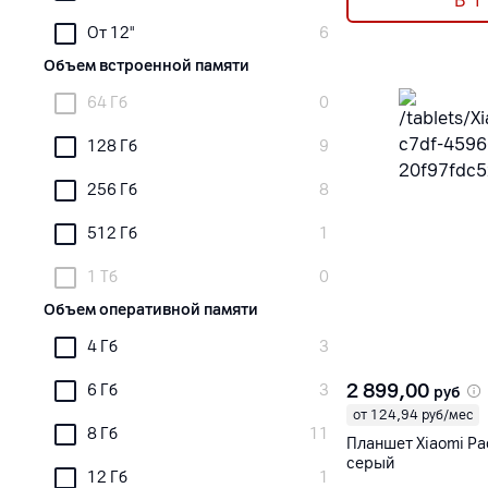
В 1
От 12"
6
Объем встроенной памяти
64 Гб
0
128 Гб
9
256 Гб
8
512 Гб
1
1 Тб
0
Объем оперативной памяти
4 Гб
3
2 899,00
6 Гб
3
руб
от 124,94 руб/мес
8 Гб
11
Планшет Xiaomi Pa
серый
12 Гб
1