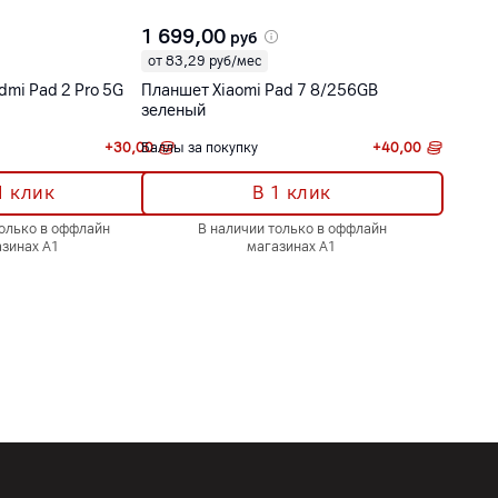
1 699,00
руб
от 83,29 руб/мес
dmi Pad 2 Pro 5G
Планшет Xiaomi Pad 7 8/256GB
зеленый
+
30,00
Баллы за покупку
+
40,00
1 клик
В 1 клик
только в оффлайн
В наличии только в оффлайн
азинах А1
магазинах А1