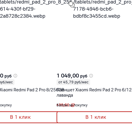
00
1 049,00
руб
руб
руб/мес
от 45,79 руб/мес
Xiaomi Redmi Pad 2 Pro 8/256GB
Планшет Xiaomi Redmi Pad 2 Pro 6/1
лаванда
покупку
+
Баллы за покупку
30,00
В 1 клик
В 1 клик