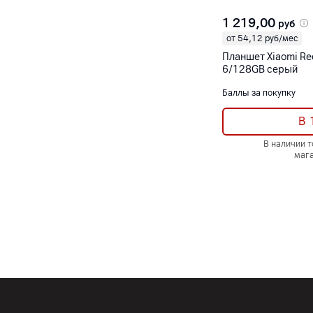
1 219,00
руб
от 54,12 руб/мес
Планшет Xiaomi Re
6/128GB серый
Баллы за покупку
В 
В наличии 
маг