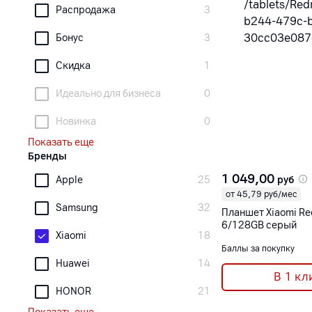
Распродажа
3
Бонус
3
Скидка
1
Идеально для бизнеса
0
Новинка
0
Показать еще
Бренды
1 049,00
руб
Apple
25
от 45,79 руб/мес
Samsung
32
Планшет Xiaomi Re
6/128GB серый
Xiaomi
18
Баллы за покупку
Huawei
14
В 1 кл
HONOR
21