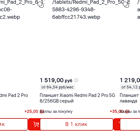
1 519,00
1 219,
руб
от 64,54 руб/мес
от 54,12 
dmi Pad 2 Pro
Планшет Xiaomi Redmi Pad 2 Pro 5G
Планшет 
8/256GB серый
лаванда
+
25,00
Баллы за покупку
+
35,00
Баллы за 
ик
В 1 клик