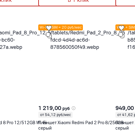
 клик
В 1 клик
Wi-fi + SIM = 20 руб/мес
Wi-fi + SI
1 219,00
949,00
руб
от 54,12 руб/мес
от 41,62 
d 8 Pro 12/512GB Wi-Fi
Планшет Xiaomi Redmi Pad 2 Pro 8/256GB
Планшет 
серый
серый