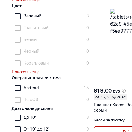
Показать еще
Цвет
Зеленый
3
Графитовый
0
Белый
0
Черный
0
Коралловый
0
Показать еще
Операционная система
Android
15
819,00
руб
от 35,36 руб/мес
iPadOS
0
Планшет Xiaomi Re
Диагональ дисплея
серый
До 10"
3
Баллы за покупку
От 10" до 12"
9