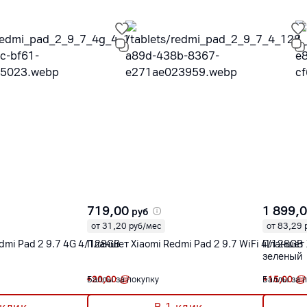
719,00
1 899,
руб
от 31,20 руб/мес
от 83,29 
dmi Pad 2 9.7 4G 4/128GB
Планшет Xiaomi Redmi Pad 2 9.7 WiFi 4/128GB
Планшет 
зеленый
+
Баллы за покупку
20,00
+
Баллы за 
15,00