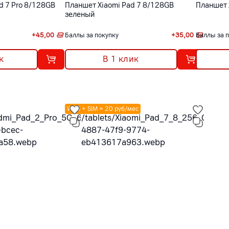
d 7 Pro 8/128GB
Планшет Xiaomi Pad 7 8/128GB
Планшет 
зеленый
+
45,00
Баллы за покупку
+
35,00
Баллы за 
к
В 1 клик
Wi-fi + SIM = 20 руб/мес