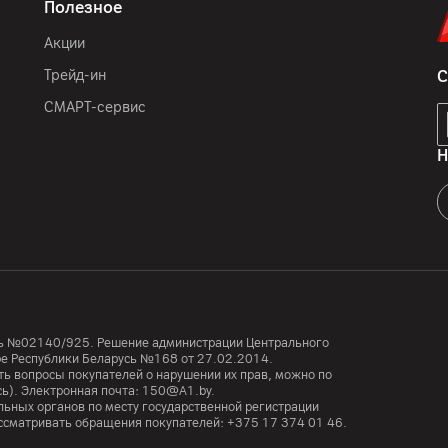
Полезное
Акции
Трейд-ин
С
СМАРТ-сервис
Н
усь №02140/925. Решение администрации Центрального
тре Республики Беларусь №168 от 27.02.2014.
ь вопросы покупателей о нарушении их прав, можно по
сь). Электронная почта:
150@A1.by.
ьных органов по месту государственной регистрации
ассматривать обращения покупателей:
+375 17 374 01 46.