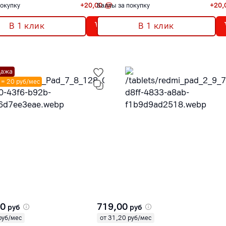
покупку
+
20,00
Баллы за покупку
+
20,
В 1 клик
В 1 клик
дажа
M = 20 руб/мес
00
719,00
руб
руб
руб/мес
от 31,20 руб/мес