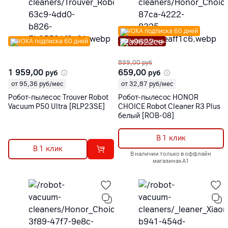
VOKA подписка 60 дней
VOKA подписка 60 дней
Распродажа
899,00
руб
1 959,00
659,00
руб
руб
от 95,36 руб/мес
от 32,87 руб/мес
Робот-пылесос Trouver Robot
Робот-пылесос HONOR
Vacuum P50 Ultra [RLP23SE]
CHOICE Robot Cleaner R3 Plus
белый [ROB-08]
В 1 клик
В 1 клик
В наличии только в оффлайн
магазинах А1