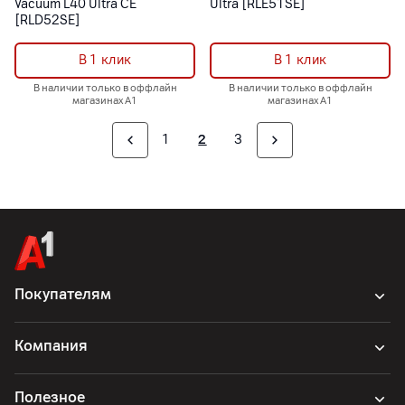
Vacuum L40 Ultra CE
Ultra [RLE51SE]
[RLD52SE]
В 1 клик
В 1 клик
В наличии только в оффлайн
В наличии только в оффлайн
магазинах А1
магазинах А1
1
2
3
Покупателям
Компания
Полезное