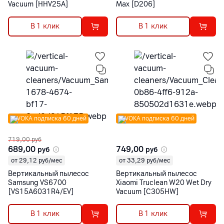
Vacuum [HHV25A]
Max [D206]
В 1 клик
В 1 клик
VOKA подписка 60 дней
VOKA подписка 60 дней
719,00
руб
689,00
749,00
руб
руб
от 29,12 руб/мес
от 33,29 руб/мес
Вертикальный пылесос
Вертикальный пылесос
Samsung VS6700
Xiaomi Truclean W20 Wet Dry
[VS15A6031R4/EV]
Vacuum [C305HW]
В 1 клик
В 1 клик