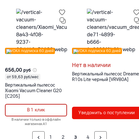
VOKA подписка 60 дней
VOKA подписка 60 дней
Нет в наличии
656,00
руб
Вертикальный пылесос Dreame
от 59,63 руб/мес
R10s Lite черный [VRV80A]
Вертикальный пылесос
Xiaomi Vacuum Cleaner G20
[C205]
В 1 клик
Уведомить о поступлении
В наличии только в оффлайн
магазинах А1
1
2
3
4