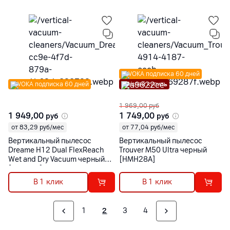
VOKA подписка 60 дней
VOKA подписка 60 дней
Успей купить
1 969,00
руб
1 949,00
1 749,00
руб
руб
от 83,29 руб/мес
от 77,04 руб/мес
Вертикальный пылесос
Вертикальный пылесос
Dreame H12 Dual FlexReach
Trouver M50 Ultra черный
Wet and Dry Vacuum черный
[HMH28A]
[HHV31A]
В 1 клик
В 1 клик
1
2
3
4