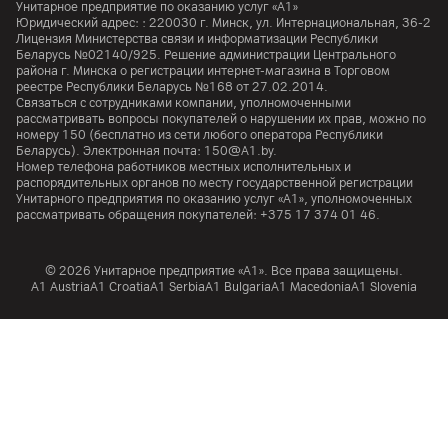
Унитарное предприятие по оказанию услуг «А1»
Юридический адрес: :
220030
г. Минск
,
ул. Интернациональная, 36-2
Лицензия Министерства связи и информатизации Республики
Беларусь №02140/925. Решение администрации Центрального
района г. Минска о регистрации интернет-магазина в Торговом
реестре Республики Беларусь №168 от 27.02.2014.
Связаться с сотрудниками компании, уполномоченными
рассматривать вопросы покупателей о нарушении их прав, можно по
номеру
150
(бесплатно из сети любого оператора Республики
Беларусь). Электронная почта:
150@A1.by.
Номер телефона работников местных исполнительных и
распорядительных органов по месту государственной регистрации
Унитарного предприятия по оказанию услуг «А1», уполномоченных
рассматривать обращения покупателей:
+375 17 374 01 46.
© 2026 Унитарное предприятие «А1». Все права защищены.
A1 Austria
A1 Croatia
А1 Serbia
A1 Bulgaria
A1 Macedonia
A1 Slovenia