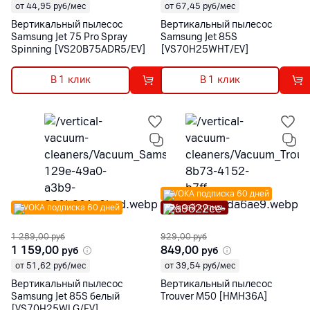
от 44,95 руб/мес
от 67,45 руб/мес
Вертикальный пылесос
Вертикальный пылесос
Samsung Jet 75 Pro Spray
Samsung Jet 85S
Spinning [VS20B75ADR5/EV]
[VS70H25WHT/EV]
В 1 клик
В 1 клик
VOKA подписка 60 дней
VOKA подписка 60 дней
Успей купить
1 289,00
руб
929,00
руб
1 159,00
849,00
руб
руб
от 51,62 руб/мес
от 39,54 руб/мес
Вертикальный пылесос
Вертикальный пылесос
Samsung Jet 85S белый
Trouver M50 [HMH36A]
[VS70H25WLG/EV]